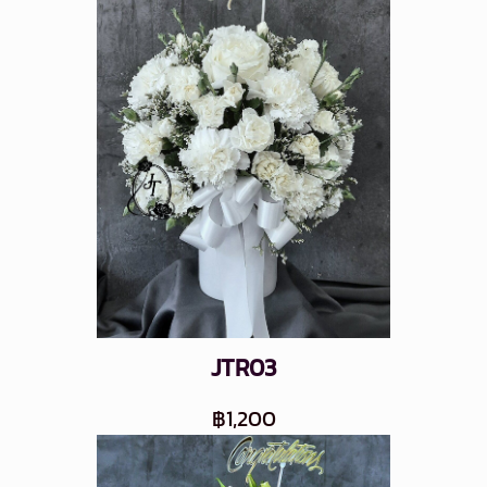
JTR03
฿1,200