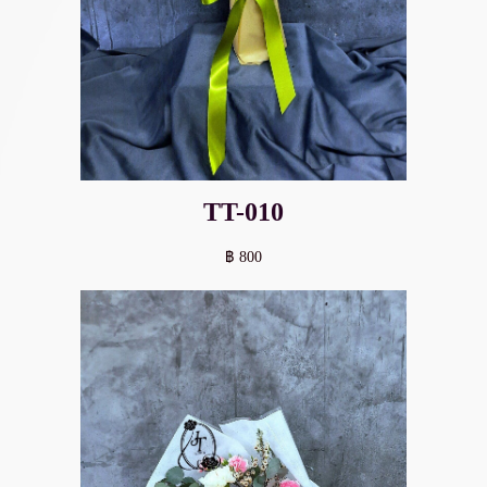
TT-010
฿ 800