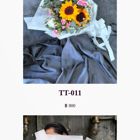
TT-011
฿ 800