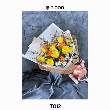
฿ 2,000
T012