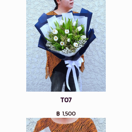
T07
฿ 1,500