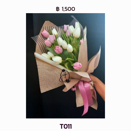
฿ 1,500
T011