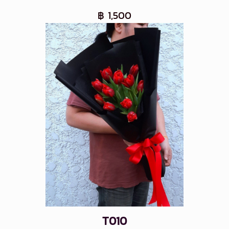
฿ 1,500
T010